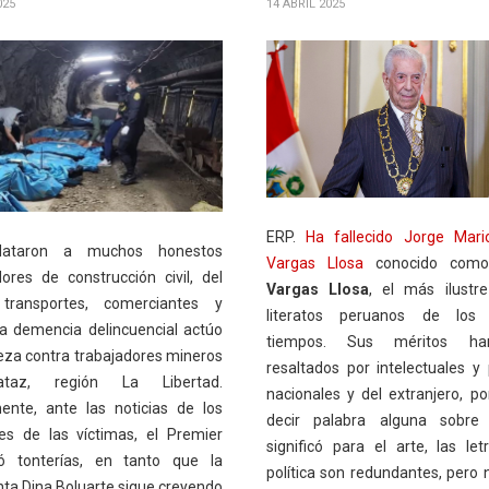
025
14 ABRIL 2025
ERP.
Ha fallecido Jorge Mari
ataron a muchos honestos
Vargas Llosa
conocido co
dores de construcción civil, del
Vargas Llosa
, el más ilustr
 transportes, comerciantes y
literatos peruanos de los 
 la demencia delincuencial actúo
tiempos. Sus méritos ha
eza contra trabajadores mineros
resaltados por intelectuales y p
taz, región La Libertad.
nacionales y del extranjero, po
ente, ante las noticias de los
decir palabra alguna sobre
res de las víctimas, el Premier
significó para el arte, las let
ó tonterías, en tanto que la
política son redundantes, pero 
nta Dina Boluarte sigue creyendo