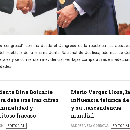
o congresal” domina desde el Congreso de la república, las actuaci
a del Pueblo y de la misma Junta Nacional de Justicia, además de Con
nerales y se comienzan a evidenciar ventajas comparativas e inadecuad
idades.
denta Dina Boluarte
Mario Vargas Llosa, l
ra debe irse tras cifras
influencia telúrica de
iminalidad y
y su trascendencia
pitoso fracaso
mundial
ÓN
EDITORIAL
ANDRÉS VERA CÓRDOVA
EDITORIAL