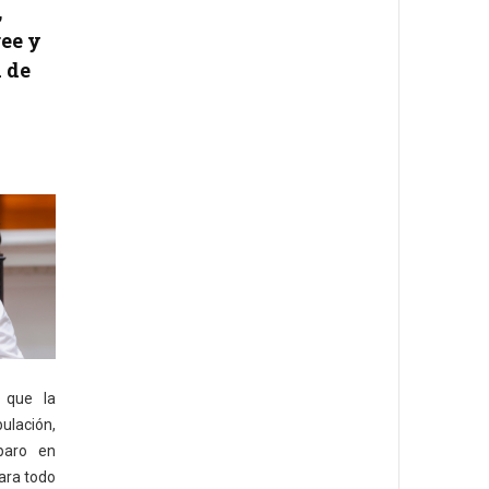
,
ree y
d de
 que la
ulación,
paro en
ara todo