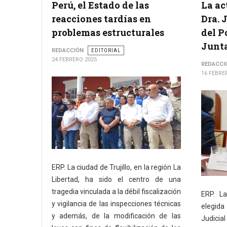
Perú, el Estado de las
La ac
reacciones tardías en
Dra. 
problemas estructurales
del P
Junta
REDACCIÓN
EDITORIAL
24 FEBRERO 2025
REDACCI
16 FEBRE
ERP. La ciudad de Trujillo, en la región La
Libertad, ha sido el centro de una
tragedia vinculada a la débil fiscalización
ERP. La
y vigilancia de las inspecciones técnicas
elegid
y además, de la modificación de las
Judicia