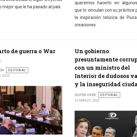
queremos hacerlo en alguno
o mejor que le ha pasado al país.
que lo vinculan con su práctica p
la inspiración telúrica de Piur
creaciones.
arto de guerra o War
Un gobierno
m
presuntamente corrup
con un ministro del
ÓN
EDITORIAL
Interior de dudosos v
 2025
y la inseguridad ciu
SUPER USER
EDITORIAL
16 MARZO 2025