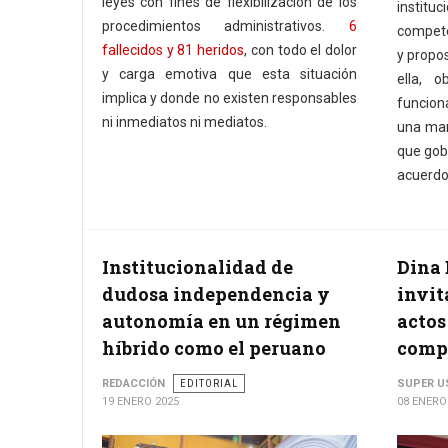
leyes con fines de flexibilización de los
institu
procedimientos administrativos.
6
compete
fallecidos y 81 heridos
, con todo el dolor
y propos
y carga emotiva que esta situación
ella, 
implica y donde no existen responsables
funcion
ni inmediatos ni mediatos.
una man
que gob
acuerdo 
Institucionalidad de
Dina 
dudosa independencia y
invit
autonomía en un régimen
actos
híbrido como el peruano
compe
REDACCIÓN
EDITORIAL
SUPER U
19 ENERO 2025
08 ENERO