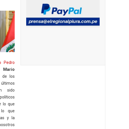
o Pedro
mo
Mario
e de los
últimos
n sido
olíticos
r lo que
 lo que
ras y la
nosotros