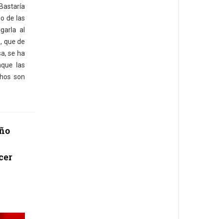
Bastaría
o de las
garla al
e, que de
a, se ha
nque las
chos son
año
cer