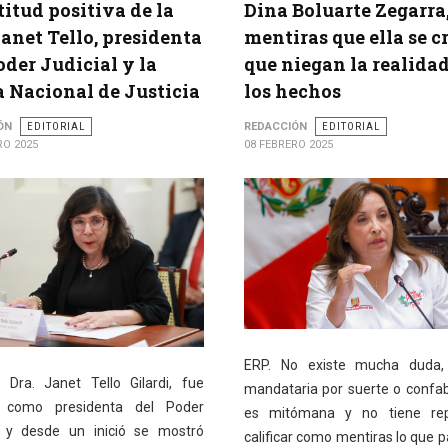
titud positiva de la
Dina Boluarte Zegarra
Janet Tello, presidenta
mentiras que ella se c
oder Judicial y la
que niegan la realida
 Nacional de Justicia
los hechos
ÓN
EDITORIAL
REDACCIÓN
EDITORIAL
RO 2025
08 FEBRERO 2025
ERP. No existe mucha duda,
 Dra. Janet Tello Gilardi, fue
mandataria por suerte o confab
a como presidenta del Poder
es mitómana y no tiene re
l y desde un inició se mostró
calificar como mentiras lo que p