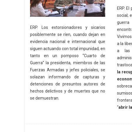
ERP. El
social;
guerra 
ERP. Los extorsionadores y sicarios
encont
posiblemente se ríen, cuando dejan en
Vivimos
evidencia nacional e internacional que
a la lib
siguen actuando con total impunidad, en
a las 
tanto en un pomposo “Cuarto de
admini
Guerra” la presidenta, miembros de las
trastoc
Fuerzas Armadas y jefes policiales, se
la recu
solazan informando de capturas y
econom
detenciones de presuntos autores de
sobreca
hechos delictivos y de muertes que no
sumisos 
se demuestran.
fronter
“
abrir l