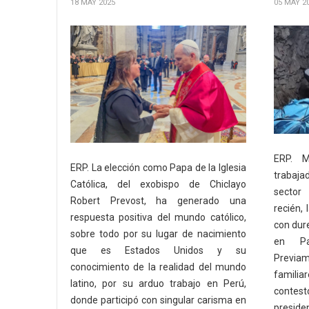
18 MAY 2025
05 MAY 2
ERP. M
ERP. La elección como Papa de la Iglesia
trabaja
Católica, del exobispo de Chiclayo
sector
Robert Prevost, ha generado una
recién,
respuesta positiva del mundo católico,
con dur
sobre todo por su lugar de nacimiento
en Pa
que es Estados Unidos y su
Previam
conocimiento de la realidad del mundo
familia
latino, por su arduo trabajo en Perú,
contest
donde participó con singular carisma en
preside