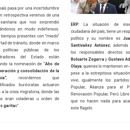
 país pasa por una incertidumbre
 en retrospectiva venimos de una
sanitaria que nos sorprendió
ERP.
La situación de inse
rándonos en modo indefensos.
ciudadana del país, tiene un res
 tiempos presentes con “miedo”
político y su nombre es
Ju
ertad de tránsito, donde en marco
Santivañez Antúnez
; además 
políticas públicas de los
los responsables directos 
stradores del Estado están
Boluarte Zegarra
y
Gustavo Ad
ando la nominación de “
Año de
Olaya
, quienes lo mantienen en 
peración y consolidación de la
pese a la estrepitosa situació
ía”
, recordemos que
vive; igualmente los partido
lificados burócratas actuaron
Popular, Alianza para el Pr
a la crisis migratoria, donde las
Renovación Popular, Perú Libre 
as eran coladeras u orden de
que no hacen nada para aca
as garita
s”.
este flagelo.