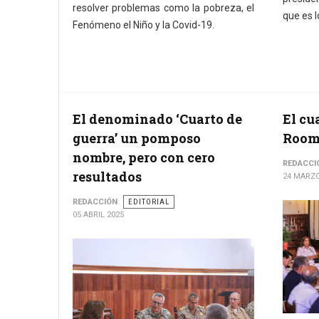
resolver problemas como la pobreza, el
que es l
Fenómeno el Niño y la Covid-19.
El denominado ‘Cuarto de
El cu
guerra’ un pomposo
Roo
nombre, pero con cero
REDACCI
resultados
24 MARZO
REDACCIÓN
EDITORIAL
05 ABRIL 2025