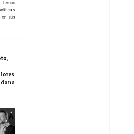
s temas
olítica y
a en sus
to,
alores
dadana