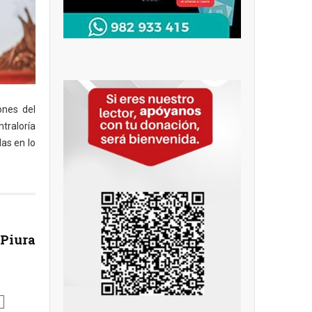
ones del
traloría
as en lo
a
 Piura