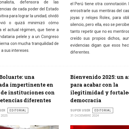
cionalista, defensora de las
el Perú tiene otra connotación. 
ncias de cada poder del Estado
enrostrarle sus mentiras del cas
itiva para lograr la unidad; olvidó
joyas y relojes Rolex, para obli
obvió o quizá minimizó cómo
silencio, pero ella, eso se percib
a el actual régimen, que tiene a
tanto repetir que no es mentiros
dataria pelele y a un Congreso
creído sus propios dichos, au
ierna con mucha tranquilidad de
evidencias digan que esos he
a sus intereses.
diferentes.
Boluarte: una
Bienvenido 2025: un 
ada impertinente en
para acabar con la
 de instituciones con
ilegitimidad y fortale
tencias diferentes
democracia
SER
EDITORIAL
SUPER USER
EDITORIAL
 2025
31 DICIEMBRE 2024