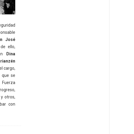
guridad
ponsable
an José
de ello,
son
Dina
rianzén
el cargo,
n que se
s Fuerza
ogreso,
y otros,
bar con