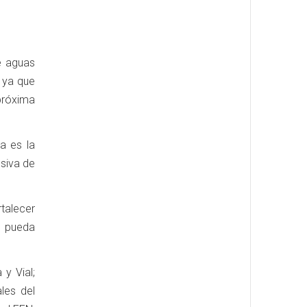
e aguas
, ya que
próxima
a es la
esiva de
rtalecer
 pueda
 y Vial;
les del