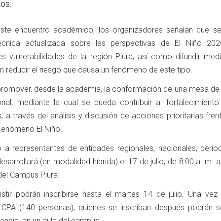
os.
ste encuentro académico, los organizadores señalan que s
técnica actualizada sobre las perspectivas de El Niño 202
ales vulnerabilidades de la región Piura, así como difundir me
n reducir el riesgo que causa un fenómeno de este tipo.
promover, desde la academia, la conformación de una mesa de 
cional, mediante la cual se pueda contribuir al fortalecimient
a través del análisis y discusión de acciones prioritarias fren
Fenómeno El Niño.
do a representantes de entidades regionales, nacionales, perio
esarrollará (en modalidad híbrida) el 17 de julio, de 8:00 a. m. a
 del Campus Piura.
stir podrán inscribirse hasta el martes 14 de julio. Una vez
 CPA (140 personas), quienes se inscriban después podrán se
encia, en un aula del campus.