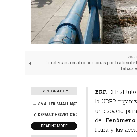
PREVIOU
Condenan a cuatro personas por tráfico de 
falsos 
ERP.
El Institut
TYPOGRAPHY
la UDEP organiz
SMALLER
SMALL
MEDIUM
BIG
BIGGER
un espacio para 
DEFAULT
HELVETICA
SEGOE
GEORGIA
TIMES
del
Fenómeno 
READING MODE
Piura y las acc