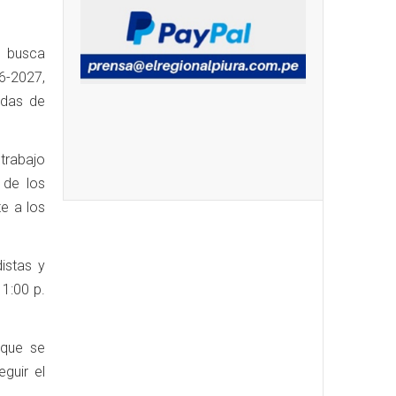
e busca
6-2027,
didas de
trabajo
o de los
te a los
distas y
 1:00 p.
 que se
guir el