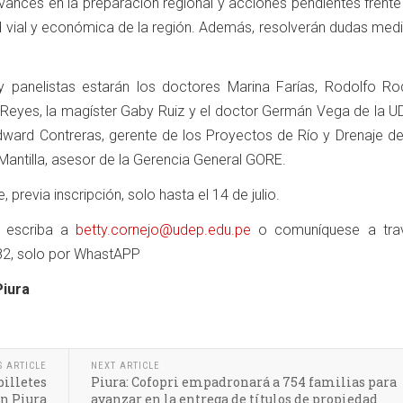
ances en la preparación regional y acciones pendientes frente 
ad vial y económica de la región. Además, resolverán dudas med
y panelistas estarán los doctores Marina Farías, Rodolfo Rod
Reyes, la magíster Gaby Ruiz y el doctor Germán Vega de la UD
ward Contreras, gerente de los Proyectos de Río y Drenaje de 
Mantilla, asesor de la Gerencia General GORE.
e, previa inscripción, solo hasta el 14 de julio.
n escriba a
betty.cornejo@udep.edu.pe
o comuníquese a tra
2, solo por WhastAPP
Piura
S ARTICLE
NEXT ARTICLE
billetes
Piura: Cofopri empadronará a 754 familias para
en Piura
avanzar en la entrega de títulos de propiedad