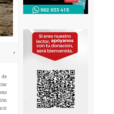
) de
ciar
ivas
gión
ucir