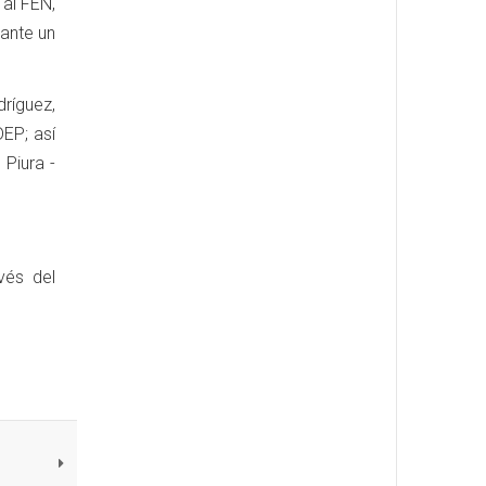
al FEN,
iante un
ríguez,
EP; así
Piura -
vés del