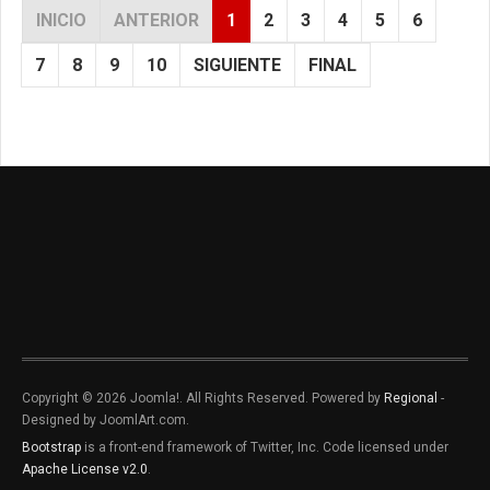
INICIO
ANTERIOR
1
2
3
4
5
6
7
8
9
10
SIGUIENTE
FINAL
Copyright © 2026 Joomla!. All Rights Reserved. Powered by
Regional
-
Designed by JoomlArt.com.
Bootstrap
is a front-end framework of Twitter, Inc. Code licensed under
Apache License v2.0
.