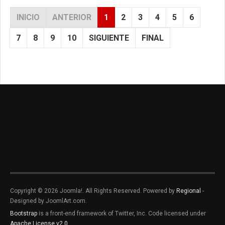
INICIO
ANTERIOR
1
2
3
4
5
6
7
8
9
10
SIGUIENTE
FINAL
Copyright © 2026 Joomla!. All Rights Reserved. Powered by
Regional
-
Designed by JoomlArt.com.
Bootstrap
is a front-end framework of Twitter, Inc. Code licensed under
Apache License v2.0
.