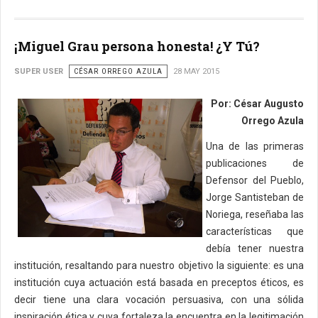
¡Miguel Grau persona honesta! ¿Y Tú?
SUPER USER
CÉSAR ORREGO AZULA
28 MAY 2015
Por: César Augusto
Orrego Azula
Una de las primeras
publicaciones de
Defensor del Pueblo,
Jorge Santisteban de
Noriega, reseñaba las
características que
debía tener nuestra
institución, resaltando para nuestro objetivo la siguiente: es una
institución cuya actuación está basada en preceptos éticos, es
decir tiene una clara vocación persuasiva, con una sólida
inspiración ética y cuya fortaleza la encuentra en la legitimación