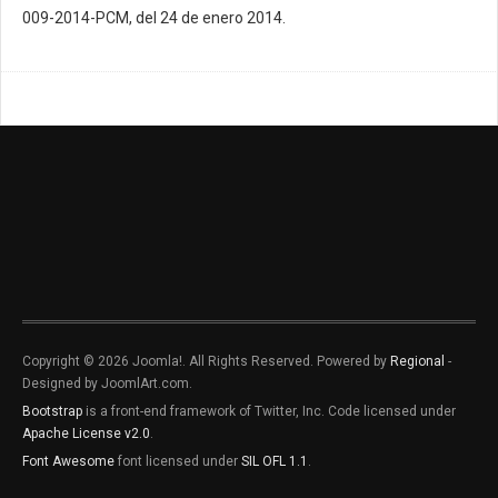
009-2014-PCM, del 24 de enero 2014.
Copyright © 2026 Joomla!. All Rights Reserved. Powered by
Regional
-
Designed by JoomlArt.com.
Bootstrap
is a front-end framework of Twitter, Inc. Code licensed under
Apache License v2.0
.
Font Awesome
font licensed under
SIL OFL 1.1
.