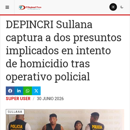
ESTÁ AQUÍ:
LOCALES
SULLANA
DEPINCRI Sullana
captura a dos presuntos
implicados en intento
de homicidio tras
operativo policial
SUPER USER
30 JUNIO 2026
SULLANA