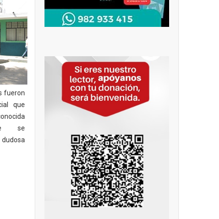
s fueron
cial que
 conocida
de se
 dudosa