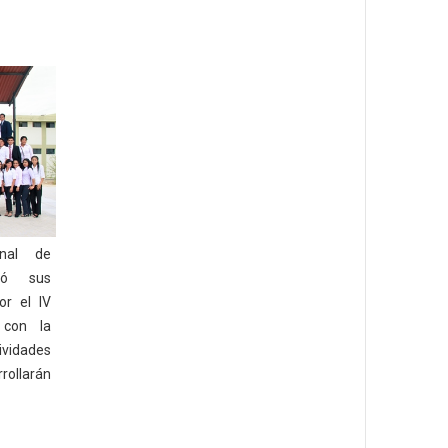
nal de
ió sus
or el IV
 con la
vidades
ollarán