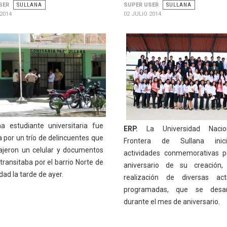
SER
SULLANA
SUPER USER
SULLANA
 2014
02 JULIO 2014
 estudiante universitaria fue
ERP.
La Universidad Nacio
 por un trío de delincuentes que
Frontera de Sullana inic
rajeron un celular y documentos
actividades conmemorativas p
ransitaba por el barrio Norte de
aniversario de su creación,
dad la tarde de ayer.
realización de diversas acti
programadas, que se desarr
durante el mes de aniversario.