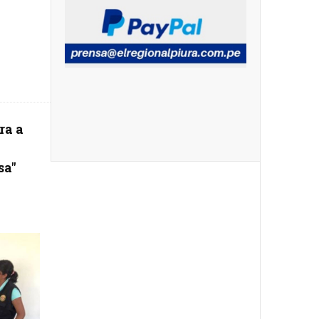
ra a
sa"