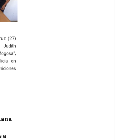
ruz (27)
 Judith
ogosa",
icía en
niciones
lana
 a