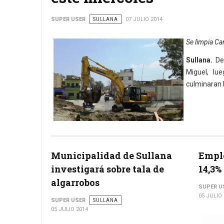
SUPER USER
SULLANA
07 JULIO 2014
Se limpia Can
Sullana.
Des
Miguel, lu
culminaran l
Municipalidad de Sullana
Emple
investigará sobre tala de
14,3%
algarrobos
SUPER U
05 JULIO
SUPER USER
SULLANA
05 JULIO 2014