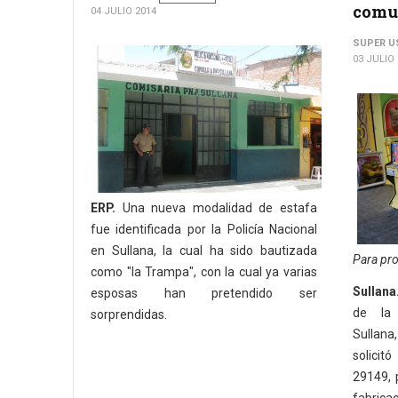
comu
04 JULIO 2014
SUPER U
03 JULIO
ERP.
Una nueva modalidad de estafa
fue identificada por la Policía Nacional
en Sullana, la cual ha sido bautizada
Para pr
como "la Trampa", con la cual ya varias
Sullana
esposas han pretendido ser
de la 
sorprendidas.
Sullan
solicit
29149, p