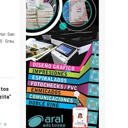
ctor San
PS Grau,
ntos
rita"