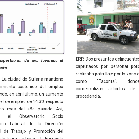
ERP.
Dos presuntos delincuente
xportación de uva favorece el
capturados por personal poli
ento
realizaba patrullaje por la zona
.
La ciudad de Sullana mantiene
como "Tacorita", don
imiento sostenido del empleo
comercializan artículos de
ndo, en abril último, un aumento
procedencia.
ivel de empleo de 14,3% respecto
mo mes del año pasado. Así,
mó el Observatorio Socio
ico Laboral de la Dirección
l de Trabajo y Promoción del
de Piura, en base a la Encuesta