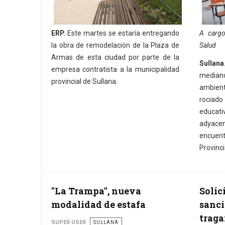
ERP.
Este martes se estaría entregando
A cargo
la obra de remodelación de la Plaza de
Salud
Armas de esta ciudad por parte de la
Sullana
empresa contratista a la municipalidad
mediano
provincial de Sullana.
ambient
rociad
educat
adyacen
encuent
Provinci
"La Trampa", nueva
Solic
modalidad de estafa
sanci
traga
SUPER USER
SULLANA