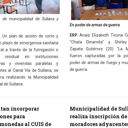
 de municipalidad de Sullana y
En poder de armas de guerra
ERP.
Anaiz Elizabeth Ticona C
.
Un plan de acción de corto y
"Chata Dinamita" y Shirley
 plazo de emergencia sanitaria
Zapata Gutiérrez (20) "La M
al a través de la fumigación o
fueron capturadas por la pol
o residual en instituciones
poder de armas de fuego y mu
ivas y viviendas paralelas y
de guerra.
tes al Canal Vía de Sullana, se
ra realizando la Municipalidad
al de Sullana.
itan incorporar
Municipalidad de Sul
ones para
realiza inscripción de
monedas al CUIS de
moradores adyacentes