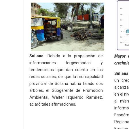
Sullana.
Debido a la propalación de
Mayor e
informaciones tergiversadas y
crecimi
tendenciosas que dan cuenta en las
Sullana
redes sociales, de que la municipalidad
un crec
provincial de Sullana habría talado dos
alcanza
árboles, el Subgerente de Promoción
en el n
Ambiental, Walter Izquierdo Ramírez,
al mis
aclaró tales afirmaciones.
infor
Económ
Regiona
Empleo 