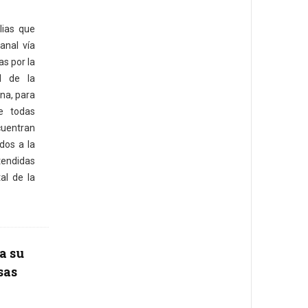
lias que
anal vía
as por la
l de la
ana, para
ue todas
uentran
dos a la
endidas
al de la
a su
sas