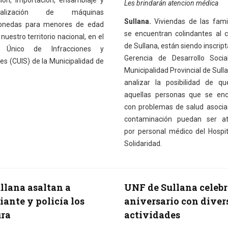
ción, importación, ensamblaje y
Les brindarán atencion médica
cialización de máquinas
Sullana.
Viviendas de las fami
onedas para menores de edad
se encuentran colindantes al c
nuestro territorio nacional, en el
de Sullana, están siendo inscript
 Único de Infracciones y
Gerencia de Desarrollo Socia
es (CUIS) de la Municipalidad de
Municipalidad Provincial de Sull
analizar la posibilidad de q
aquellas personas que se enc
con problemas de salud asocia
contaminación puedan ser at
por personal médico del Hospit
Solidaridad.
llana asaltan a
UNF de Sullana celebr
iante y policía los
aniversario con diver
ura
actividades