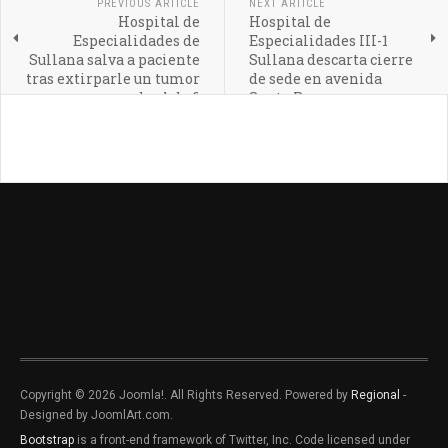
PREVIOUS ARTICLE
NEXT ARTICLE
Hospital de
Hospital de
Especialidades de
Especialidades III-1
Sullana salva a paciente
Sullana descarta cierre
tras extirparle un tumor
de sede en avenida
cerebral de 6
Santa Rosa
centímetros
Copyright © 2026 Joomla!. All Rights Reserved. Powered by
Regional
-
Designed by JoomlArt.com.
Bootstrap
is a front-end framework of Twitter, Inc. Code licensed under