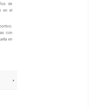
años de
n en el
portivo.
tas con
ella en