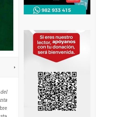
 del
nta
mbre
ista