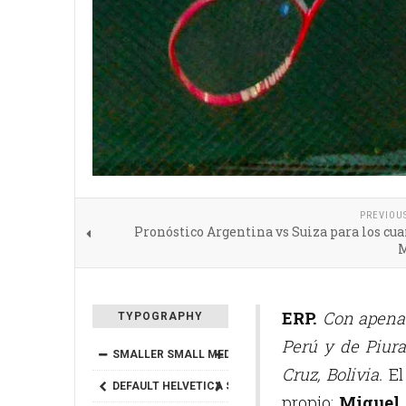
PREVIOU
Pronóstico Argentina vs Suiza para los cua
M
ERP.
Con apenas
TYPOGRAPHY
Perú y de Piur
SMALLER
SMALL
MEDIUM
BIG
BIGGER
Cruz, Bolivia.
El
DEFAULT
HELVETICA
SEGOE
GEORGIA
TIMES
propio:
Miguel 