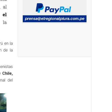
 al
 el
 la
rú en la
n de la
tenistas
de
Chile,
inal del