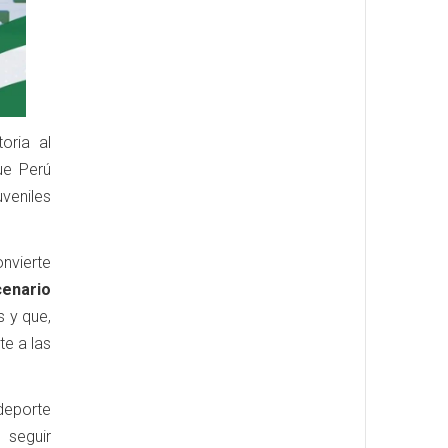
oria al
ue Perú
veniles
nvierte
enario
s y que,
te a las
deporte
 seguir