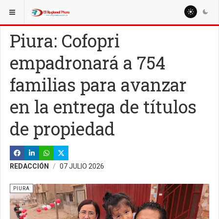
ESTÁ AQUÍ:
REGIÓN PIURA
TALARA
Piura: Cofopri
empadronará a 754
familias para avanzar
en la entrega de títulos
de propiedad
REDACCIÓN
07 JULIO 2026
PIURA