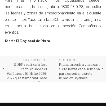
Para más información, los ciudadanos pueden
comunicarse a la línea gratuita 0800-28-0-28, consultar
las fechas y zonas de empadronamiento en el siguiente
enlace https://acortar.link/3pICEI o visitar el cronograma
en el portal institucional en la sección Campañas y
eventos.
Diario El Regional de Piura
PREVIOUS ARTICLE
NEXT ARTICLE
UDEP realizará foro
Piura: maestra viaja casi
técnico sobre el
siete horas cada semana
Fenómeno El Niño 2026-
para enseñar a siete
2027 y la vulnerabilidad
niños en Ayabaca
de Piura